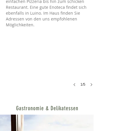
einfachen Pizzeria bis hin zum schicken
Restaurant. Eine gute Enoteca findet sich
ebenfalls in Luino. Im Haus finden Sie
Branzino aus dem Ofen
Adressen von den uns empfohlenen
Der
Möglichkeiten.
Coop
in
Luino
hat
eine
umfangreiche
Fischtheke
1/5
Gastronomie & Delikatessen