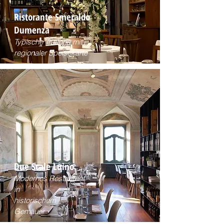
Ristorante Smeraldo
Dumenza
Typische Trattoria mit
regionaler Speisekarte
Due Scale Luino
Modernes Restaurant
in
historischem
Gemäuer