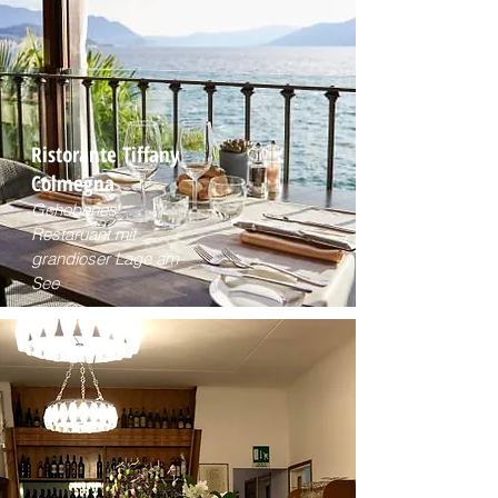
Ristorante Tiffany
Colmegna
Gehobenes
Restaruant mit
grandioser Lage am
See